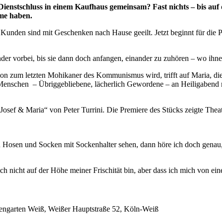
enstschluss in einem Kaufhaus gemeinsam? Fast nichts – bis auf 
rme haben.
 Kunden sind mit Geschenken nach Hause geeilt. Jetzt beginnt für die 
nder vorbei, bis sie dann doch anfangen, einander zu zuhören – wo ihn
nion zum letzten Mohikaner des Kommunismus wird, trifft auf Maria, d
e Menschen – Übriggebliebene, lächerlich Gewordene – an Heiligabend m
 „Josef & Maria“ von Peter Turrini. Die Premiere des Stücks zeigte T
Hosen und Socken mit Sockenhalter sehen, dann höre ich doch genau, 
ch nicht auf der Höhe meiner Frischität bin, aber dass ich mich von ei
engarten Weiß, Weißer Hauptstraße 52, Köln-Weiß