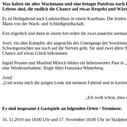
Was haben ein alter Wachmann und eine betagte Putzfrau nach Di
Lebens sind, die endlich die Chance auf etwas Respekt und Wä
Es ist Heiligabend nach Ladenschluss in einem Kaufhaus. Die letzten
Mann von der Wach- und Schließgesellschaft.
Erst zögerlich und dann in einem fort reden die zwei zunächst aneina
Josef, ein alter Kämpfer, der angesichts des Untergangs der Sowjetu
Schwiegertochter nur noch auf die Nerven geht. Sie sind zwei älter
Chance auf etwas Glück bekommen.
Ingrid Peuster und Manfred Mörsch bilden ein liebenswertes Paar in
eine Wiederaufnahme. Regie führt Franziska Winterberg.
Josef:
„Und wenn mich die jungen Leute mit meinem Fahrrad und in kurzen 
„Ich weiß schon, dass i
Es sind insgesamt 4 Gastspiele an folgenden Orten / Terminen:
16. 11.2019 um 18:00 Uhr und 17. November 18:00 Uhr im Skulptur