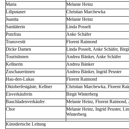
Maria
Melanie Heinz
Liliputaner
Christian Marchewka
Juanita
Melanie Heinz
Sanitäterin
Linda Posselt
Putzfrau
Anke Schäfer
Transvestit
Florent Raimond
Dicke Damen
Linda Posselt, Anke Schäfer, Birg
Touristinnen
Andrea Bänker, Anke Schäfer
Kellnerin
Andrea Bänker
Zuschauerinnen
Andrea Bänker, Ingrid Peuster
Hau-den-Lukas
Florent Raimond
Oktoberfestgäste, Kellner
Christian Marchewka, Florent Ra
Eisverkäuferin
Birgit Winterberg
Bauchladenverkäufer
Melanie Heinz, Florent Raimond, 
Chor
Melanie Heinz, Ingrid Peuster, Lin
Winterberg
Künstlerische Leitung