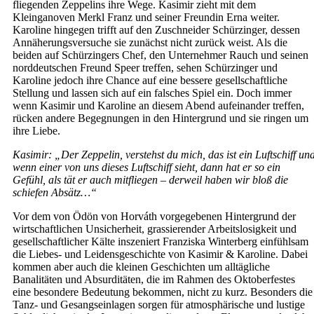
fliegenden Zeppelins ihre Wege. Kasimir zieht mit dem
Kleinganoven Merkl Franz und seiner Freundin Erna weiter.
Karoline hingegen trifft auf den Zuschneider Schürzinger, dessen
Annäherungsversuche sie zunächst nicht zurück weist. Als die
beiden auf Schürzingers Chef, den Unternehmer Rauch und seinen
norddeutschen Freund Speer treffen, sehen Schürzinger und
Karoline jedoch ihre Chance auf eine bessere gesellschaftliche
Stellung und lassen sich auf ein falsches Spiel ein. Doch immer
wenn Kasimir und Karoline an diesem Abend aufeinander treffen,
rücken andere Begegnungen in den Hintergrund und sie ringen um
ihre Liebe.
Kasimir: „Der Zeppelin, verstehst du mich, das ist ein Luftschiff un
wenn einer von uns dieses Luftschiff sieht, dann hat er so ein
Gefühl, als tät er auch mitfliegen – derweil haben wir bloß die
schiefen Absätz…“
Vor dem von Ödön von Horváth vorgegebenen Hintergrund der
wirtschaftlichen Unsicherheit, grassierender Arbeitslosigkeit und
gesellschaftlicher Kälte inszeniert Franziska Winterberg einfühlsam
die Liebes- und Leidensgeschichte von Kasimir & Karoline. Dabei
kommen aber auch die kleinen Geschichten um alltägliche
Banalitäten und Absurditäten, die im Rahmen des Oktoberfestes
eine besondere Bedeutung bekommen, nicht zu kurz. Besonders die
Tanz- und Gesangseinlagen sorgen für atmosphärische und lustige