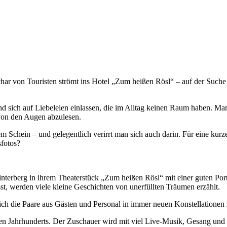
char von Touristen strömt ins Hotel „Zum heißen Rösl“ – auf der Such
d sich auf Liebeleien einlassen, die im Alltag keinen Raum haben. Ma
 von den Augen abzulesen.
 Schein – und gelegentlich verirrt man sich auch darin. Für eine kurz
sfotos?
Winterberg in ihrem Theaterstück „Zum heißen Rösl“ mit einer guten Por
st, werden viele kleine Geschichten von unerfüllten Träumen erzählt.
 sich die Paare aus Gästen und Personal in immer neuen Konstellatione
zten Jahrhunderts. Der Zuschauer wird mit viel Live-Musik, Gesang u